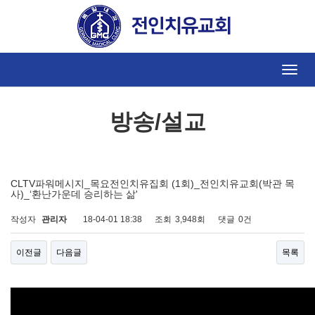
방송/설교
Toggle
naviga
방송/설교
CLTV파워메시지_목요전인치유집회 (1회)_전인치유교회(박관 목
사)_‘환난가운데 승리하는 삶'
작성자
관리자
18-04-01 18:38
조회
3,948회
댓글
0건
이전글
다음글
목록