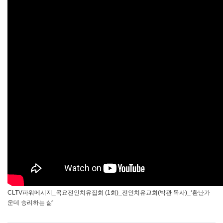
CLTV파워메시지_목요전인치유집회 (1회)_전인치유교회(박관 목사)_‘환난가
운데 승리하는 삶'