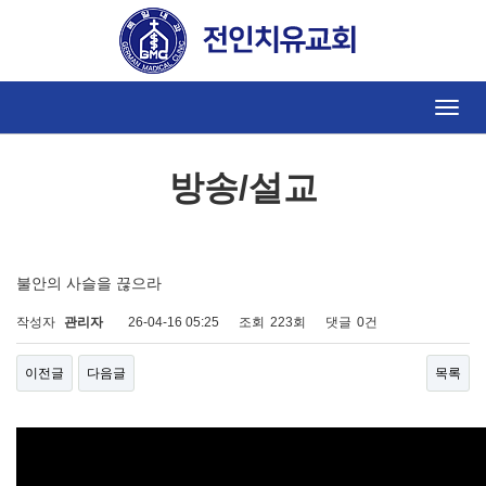
방송/설교
Toggle
naviga
방송/설교
불안의 사슬을 끊으라
작성자
관리자
26-04-16 05:25
조회
223회
댓글
0건
이전글
다음글
목록