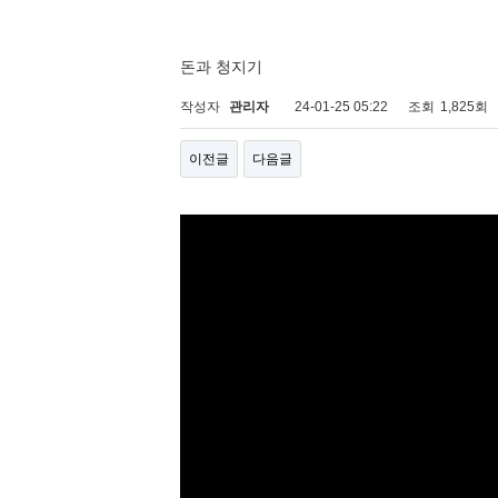
돈과 청지기
작성자
관리자
24-01-25 05:22
조회
1,825회
이전글
다음글