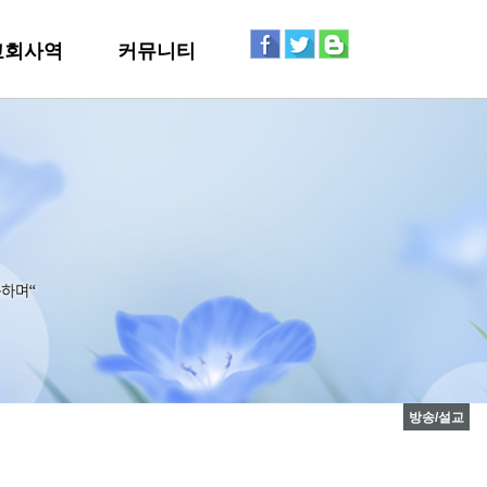
교회사역
커뮤니티
방송/설교