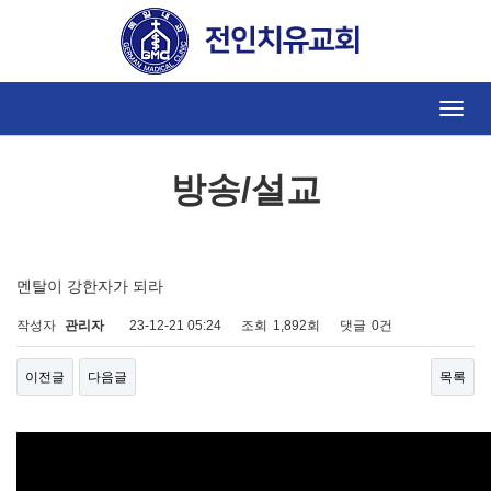
방송/설교
Toggle
naviga
방송/설교
멘탈이 강한자가 되라
작성자
관리자
23-12-21 05:24
조회
1,892회
댓글
0건
이전글
다음글
목록