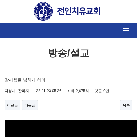
방송/설교
Toggle
naviga
방송/설교
감사함을 넘치게 하라
작성자
관리자
22-11-23 05:26
조회
2,675회
댓글
0건
이전글
다음글
목록