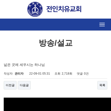
방송/설교
Toggle
naviga
방송/설교
넓은 곳에 세우시는 하나님
작성자
관리자
22-09-01 05:31
조회
2,718회
댓글
0건
이전글
다음글
목록