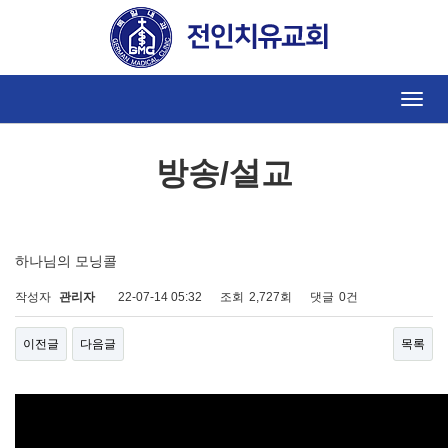
방송/설교
Toggle
naviga
방송/설교
하나님의 모닝콜
작성자
관리자
22-07-14 05:32
조회
2,727회
댓글
0건
이전글
다음글
목록