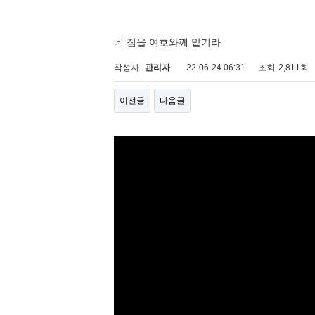
네 짐을 여호와께 맡기라
작성자
관리자
22-06-24 06:31
조회
2,811회
이전글
다음글