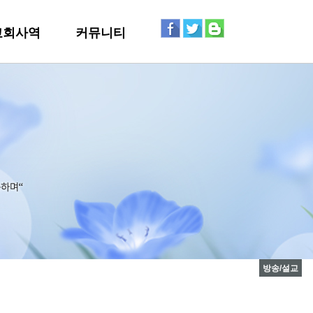
교회사역
커뮤니티
방송/설교