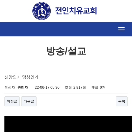
방송/설교
Toggle
naviga
방송/설교
신앙인가 망상인가
작성자
관리자
22-06-17 05:30
조회
2,817회
댓글
0건
이전글
다음글
목록