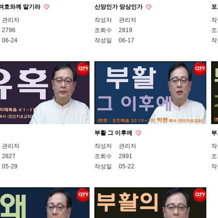
 여호와께 맡기라
신앙인가 망상인가
포
관리자
작성자
관리자
작
2796
조회수
2819
조
06-24
작성일
06-17
작
부활 그 이후에
부
관리자
작성자
관리자
작
2827
조회수
2891
조
05-29
작성일
05-22
작