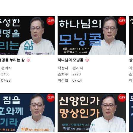
생명을 누리는 삶
하나님의 모닝콜
상
관리자
작성자
관리자
작
2756
조회수
2728
조
07-28
작성일
07-14
작