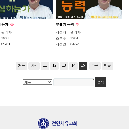
하는가
부활의 능력
관리자
작성자
관리자
2931
조회수
2904
05-01
작성일
04-24
처음
이전
11
12
13
14
15
다음
맨끝