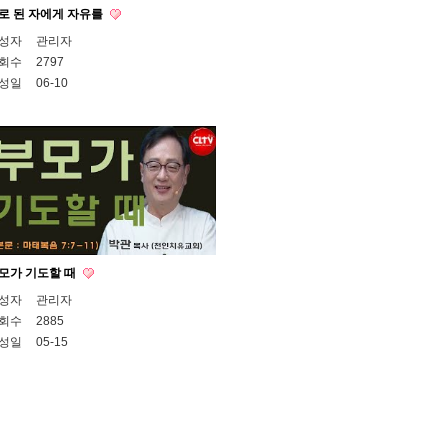
로 된 자에게 자유를
성자
관리자
회수
2797
성일
06-10
모가 기도할 때
성자
관리자
회수
2885
성일
05-15