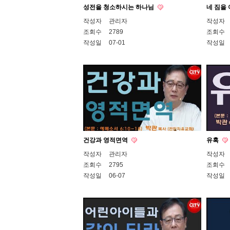
성전을 청소하시는 하나님
네 짐을
작성자
관리자
작성자
조회수
2789
조회수
작성일
07-01
작성일
건강과 영적면역
유혹
작성자
관리자
작성자
조회수
2795
조회수
작성일
06-07
작성일