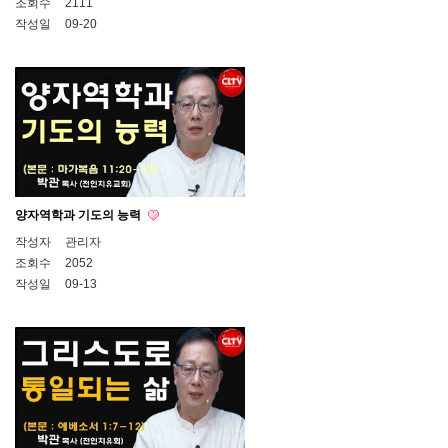
조회수
2111
작성일
09-20
양자역학과 기도의 능력
작성자
관리자
조회수
2052
작성일
09-13