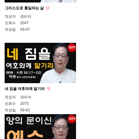
그리스도로 통일되는 삶
작성자
관리자
조회수
2047
작성일
09-07
네 짐을 여호와께 맡기라
작성자
관리자
조회수
2075
작성일
09-01