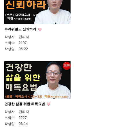
두려워말고 신뢰하라
작성자
관리자
조회수
2197
작성일
06-22
건강한 삶을 위한 해독요법
작성자
관리자
조회수
2227
작성일
06-14