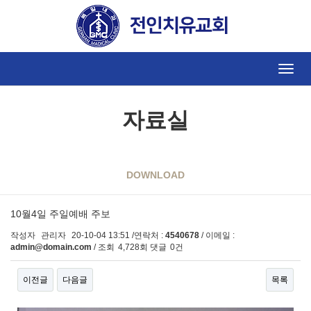
Toggle
naviga
자료실
DOWNLOAD
10월4일 주일예배 주보
작성자
관리자
20-10-04 13:51
/연락처 :
4540678
/ 이메일 :
admin@domain.com
/ 조회
4,728회
댓글
0건
이전글
다음글
목록